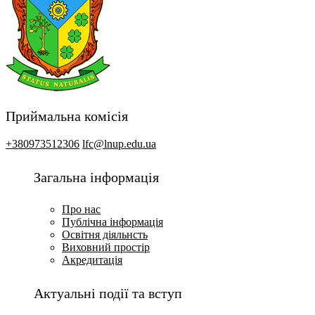
Приймальна комісія
+380973512306
lfc@lnup.edu.ua
Загальна інформація
Про нас
Публічна інформація
Освітня діяльнсть
Виховний простір
Акредитація
Актуальні події та вступ