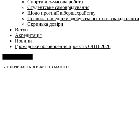
Спортивно-масова робота
Студентське самоврядування
Щодо протидії кібершахрайству
Правила поведінки здобувача освіти в закладі освіт
Скринька довіри
Вступ
Акредитація
Новини
Громадське обговорення проєктів ОПП 2026
Напишіть нам
ВСЕ ПОЧИНАЄТЬСЯ В ЖИТТІ З МАЛОГО…