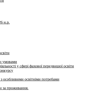
іти
6 н.р.
освіти
ми умовами
яльності у сфері фахової передвищої освіти
конкурсу
б з особливими освітніми потребами
ти за проживання.