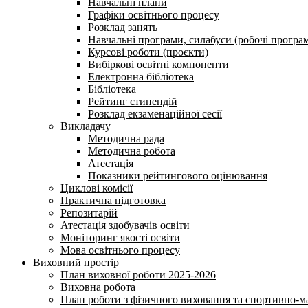
Навчальні плани
Графіки освітнього процесу
Розклад занять
Навчальні програми, силабуси (робочі програ
Курсові роботи (проєкти)
Вибіркові освітні компоненти
Електронна бібліотека
Бібліотека
Рейтинг стипендій
Розклад екзаменаційної сесії
Викладачу
Методична рада
Методична робота
Атестація
Показники рейтингового оцінювання
Циклові комісії
Практична підготовка
Репозитарій
Атестація здобувачів освіти
Моніторинг якості освіти
Мова освітнього процесу
Виховний простір
План виховної роботи 2025-2026
Виховна робота
План роботи з фізичного виховання та спортивно-ма