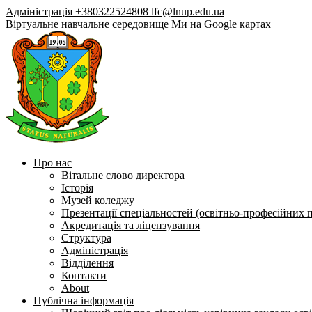
Адміністрація +380322524808
lfc@lnup.edu.ua
Віртуальне навчальне середовище
Ми на Google картах
Про нас
Вітальне слово директора
Історія
Музей коледжу
Презентації спеціальностей (освітньо-професійних 
Акредитація та ліцензування
Структура
Адміністрація
Відділення
Контакти
About
Публічна інформація