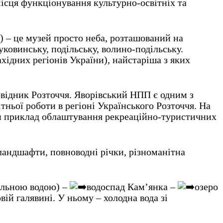
місця функціонування культурно-освітніх та
 – це музей просто неба, розташований на
буковинську, подільську, волино-подільську.
хідних регіонів України), найстаріша з яких
овідник Розточчя. Яворівський НПП є одним з
тньої роботи в регіоні Українського Розточчя. На
или приклад облаштування рекреаційно-туристичних
ландшафти, повноводні річки, різноманітна
альною водою) –
водоспад Кам’янка –
озеро
ій галявині. У ньому – холодна вода зі