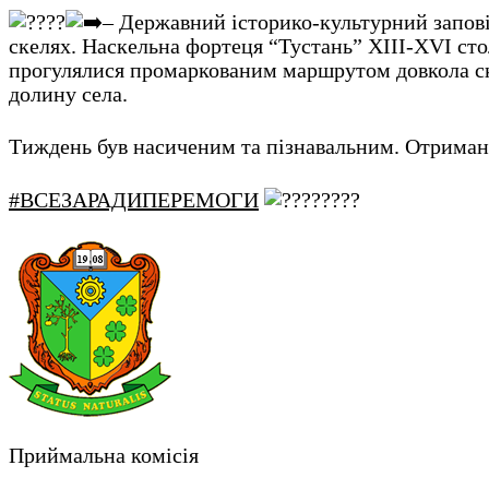
– Державний історико-культурний запові
скелях. Наскельна фортеця “Тустань” ХІII-ХVІ стол
прогулялися промаркованим маршрутом довкола ске
долину села.
Тиждень був насиченим та пізнавальним. Отримані 
#ВСЕЗАРАДИПЕРЕМОГИ
Приймальна комісія