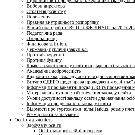
Щорічний звіт про діяльність керівника закладу осв
Вибори директора
Стратегія розвитку
Положення
Правила внутрішнього розпорядку
Річний план роботи ВСП “ЛФК ЛНУП” на 2025-202
Педагогічна рада
Охорона праці
Фінансова звітність
Державні (публічні) закупівлі
Протидія корупції
Протидія булінгу
Комісія з моніторингу освітньої діяльності та якості 
Академічна доброчесність
Кадровий склад закладу освіти згідно з ліцензійни
Витяг з ЄДЕБО щодо права провадження освітньої ді
Інформація про вакантні посади ЗО та проведення 
Матеріально-технічне забезпечення закладу освіти
Умови доступності закладу освіти для навчання осі
Інформація про діяльність закладу освіти
Відомості про гуртожитки, вільні місця, розмір пла
Розмір плати за навчання
Освітня діяльність
Здобувачу освіти
Освітньо-професійні програми