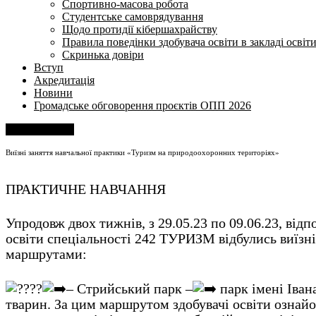
Спортивно-масова робота
Студентське самоврядування
Щодо протидії кібершахрайству
Правила поведінки здобувача освіти в закладі освіт
Скринька довіри
Вступ
Акредитація
Новини
Громадське обговорення проєктів ОПП 2026
Напишіть нам
Виїзні заняття навчальної практики «Туризм на природоохоронних територіях»
ПРАКТИЧНЕ НАВЧАННЯ
Упродовж двох тижнів, з 29.05.23 по 09.06.23, ві
освіти спеціальності 242 ТУРИЗМ відбулись виї
маршрутами:
– Стрийський парк –
парк імені Іван
тварин. За цим маршрутом здобувачі освіти ознай