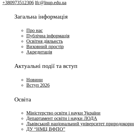
+380973512306
lfc@lnup.edu.ua
Загальна інформація
Про нас
Публічна інформація
Освітня діяльнсть
Виховний простір
Акредитація
Актуальні події та вступ
Новини
Вступ 2026
Освіта
Міністерство освіти і науки України
Департамент освіти і науки ЛОДА
Львівський національний університет природокори
ДУ “НМЦ ВФПО”