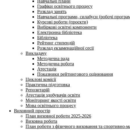
Навчальні плани
Графіки освітнього процесу
Розклад занять
Навчальні програми, силабуси (робочі програ
Курсові роботи (проєкти)
Вибіркові освітні компоненти
Електронна бібліотека
Бібліотека
Рейтинг стипендій
Розклад екзаменаційної сесії
Викладачу
Методична рада
Методична робота
Атестація
Показники рейтингового оцінювання
Циклові комісії
Практична підготовка
Репозитарій
Атестація здобувачів освіти
Моніторинг якості освіти
Мова освітнього процесу
Виховний простір
План виховної роботи 2025-2026
Виховна робота
План роботи з фізичного виховання та спортивно-ма