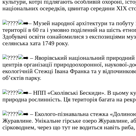
культури, котрі підлягають особливій охороні, іс
національних осередків, цвинтар середини ХІХ сто
– Музей народної архітектури та побуту
території в 60 га і умовно поділений на шість етно
Здобувачі освіти ознайомилися з експозиціями музе
селянська хата 1749 року.
– Яворівський національний природний
центрів організації природоохоронної, наукової-до
екологічній Стежці Івана Франка та у відпочинко
об’єктів парку.
– НПП «Сколівські Бескиди». В цьому ку
природна рослинність. Ця територія багата на рекр
– Еколого-пізнавальна стежка «Долиною
Журавлине. Унікальне гірське озеро Журавлине, аб
сірководнем, через що тут не водиться навіть риба