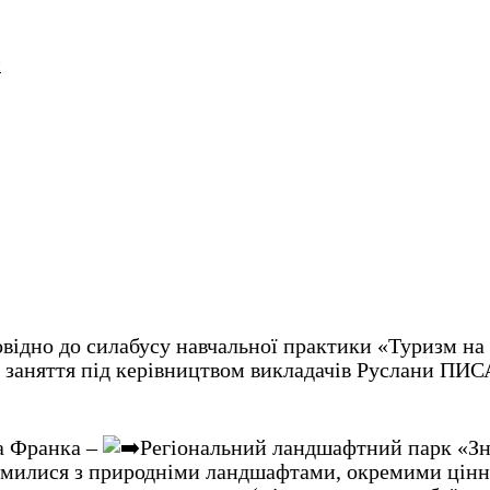
и
дповідно до силабусу навчальної практики «Туризм н
зні заняття під керівництвом викладачів Руслани
а Франка –
Регіональний ландшафтний парк «Зн
омилися з природніми ландшафтами, окремими цінни