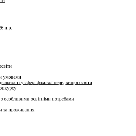
іти
6 н.р.
освіти
ми умовами
яльності у сфері фахової передвищої освіти
конкурсу
б з особливими освітніми потребами
ти за проживання.