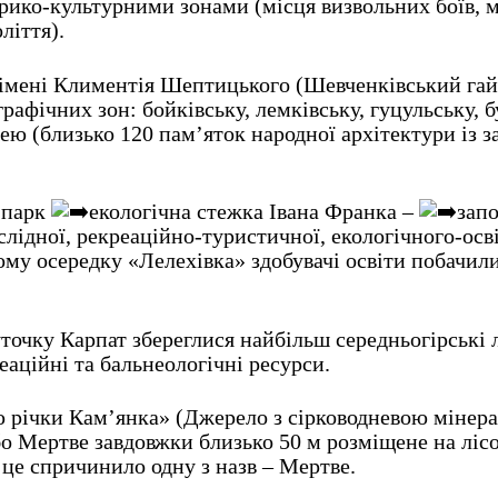
торико-культурними зонами (місця визвольних боїв, 
ліття).
 імені Климентія Шептицького (Шевченківський гай)
графічних зон: бойківську, лемківську, гуцульську, 
ю (близько 120 пам’яток народної архітектури із за
 парк
екологічна стежка Івана Франка –
зап
слідної, рекреаційно-туристичної, екологічного-осві
вому осередку «Лелехівка» здобувачі освіти побач
точку Карпат збереглися найбільш середньогірські 
еаційні та бальнеологічні ресурси.
 річки Кам’янка» (Джерело з сірководневою мінер
о Мертве завдовжки близько 50 м розміщене на лісов
, це спричинило одну з назв – Мертве.