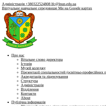
Адміністрація +380322524808
lfc@lnup.edu.ua
Віртуальне навчальне середовище
Ми на Google картах
Про нас
Вітальне слово директора
Історія
Музей коледжу
Презентації спеціальностей (освітньо-професійних 
Акредитація та ліцензування
Структура
Адміністрація
Відділення
Контакти
About
Публічна інформація