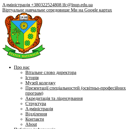
Адміністрація +380322524808
lfc@lnup.edu.ua
Віртуальне навчальне середовище
Ми на Google картах
Про нас
Вітальне слово директора
Історія
Музей коледжу
Презентації спеціальностей (освітньо-професійних
програм)
Акредитація та ліцензування
Структура
Адміністрація
Відділення
Контакти
About