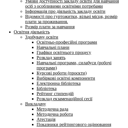
Умови доступності закладу освіти для навчання
осіб з особливими освітніми потребами
Інформація про діяльність закладу освіти
Відомості про гуртожитки, вільні місця, розмір
плати за проживання.
Розмір плати за навчання
Освітня діяльність
Здобувачу освіти
Освітньо-професійні програми
Навчальні плани
Графіки освітнього процесу
Розклад занять
Навчальні програми, силабуси (робочі
програми)
Курсові роботи (проєкти)
Вибіркові освітні компоненти
Електронна бібліотека
Бібліотека
Рейтинг стипендій
Розклад екзаменаційної сесії
Викладачу
Методична рада
Методична робота
Атестація
Показники рейтингового оцінювання