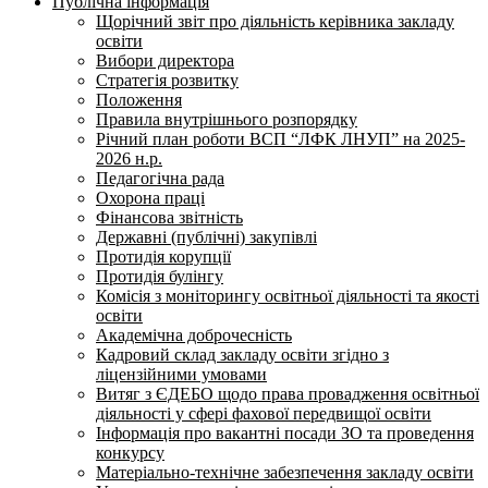
Публічна інформація
Щорічний звіт про діяльність керівника закладу
освіти
Вибори директора
Стратегія розвитку
Положення
Правила внутрішнього розпорядку
Річний план роботи ВСП “ЛФК ЛНУП” на 2025-
2026 н.р.
Педагогічна рада
Охорона праці
Фінансова звітність
Державні (публічні) закупівлі
Протидія корупції
Протидія булінгу
Комісія з моніторингу освітньої діяльності та якості
освіти
Академічна доброчесність
Кадровий склад закладу освіти згідно з
ліцензійними умовами
Витяг з ЄДЕБО щодо права провадження освітньої
діяльності у сфері фахової передвищої освіти
Інформація про вакантні посади ЗО та проведення
конкурсу
Матеріально-технічне забезпечення закладу освіти