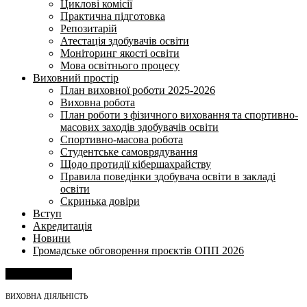
Циклові комісії
Практична підготовка
Репозитарій
Атестація здобувачів освіти
Моніторинг якості освіти
Мова освітнього процесу
Виховний простір
План виховної роботи 2025-2026
Виховна робота
План роботи з фізичного виховання та спортивно-
масових заходів здобувачів освіти
Спортивно-масова робота
Студентське самоврядування
Щодо протидії кібершахрайству
Правила поведінки здобувача освіти в закладі
освіти
Скринька довіри
Вступ
Акредитація
Новини
Громадське обговорення проєктів ОПП 2026
Напишіть нам
ВИХОВНА ДІЯЛЬНІСТЬ