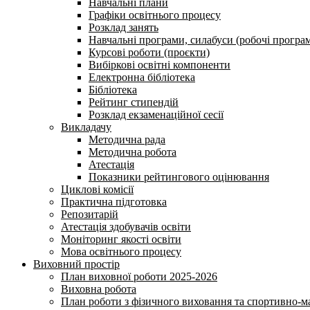
Навчальні плани
Графіки освітнього процесу
Розклад занять
Навчальні програми, силабуси (робочі програ
Курсові роботи (проєкти)
Вибіркові освітні компоненти
Електронна бібліотека
Бібліотека
Рейтинг стипендій
Розклад екзаменаційної сесії
Викладачу
Методична рада
Методична робота
Атестація
Показники рейтингового оцінювання
Циклові комісії
Практична підготовка
Репозитарій
Атестація здобувачів освіти
Моніторинг якості освіти
Мова освітнього процесу
Виховний простір
План виховної роботи 2025-2026
Виховна робота
План роботи з фізичного виховання та спортивно-ма