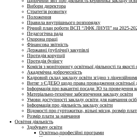
Щорічний звіт про діяльність керівника закладу осв
Вибори директора
Стратегія розвитку
Положення
Правила внутрішнього розпорядку
Річний план роботи ВСП “ЛФК ЛНУП” на 2025-202
Педагогічна рада
Охорона праці
Фінансова звітність
Державні (публічні) закупівлі
Протидія корупції
Протидія булінгу
Комісія з моніторингу освітньої діяльності та якості 
Академічна доброчесність
Кадровий склад закладу освіти згідно з ліцензійни
Витяг з ЄДЕБО щодо права провадження освітньої ді
Інформація про вакантні посади ЗО та проведення 
Матеріально-технічне забезпечення закладу освіти
Умови доступності закладу освіти для навчання осі
Інформація про діяльність закладу освіти
Відомості про гуртожитки, вільні місця, розмір пла
Розмір плати за навчання
Освітня діяльність
Здобувачу освіти
Освітньо-професійні програми