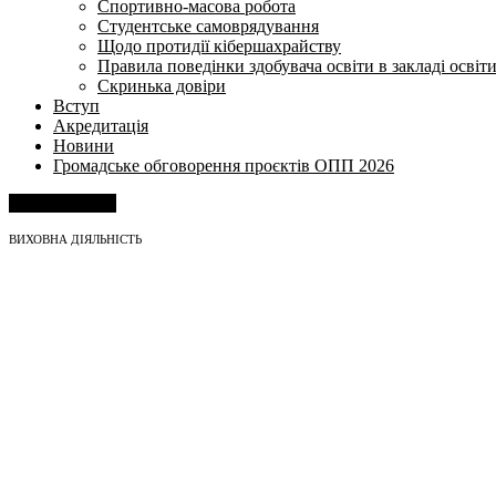
Спортивно-масова робота
Студентське самоврядування
Щодо протидії кібершахрайству
Правила поведінки здобувача освіти в закладі освіт
Скринька довіри
Вступ
Акредитація
Новини
Громадське обговорення проєктів ОПП 2026
Напишіть нам
ВИХОВНА ДІЯЛЬНІСТЬ