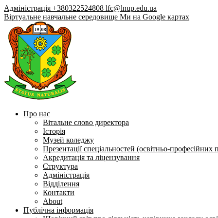
Адміністрація +380322524808
lfc@lnup.edu.ua
Віртуальне навчальне середовище
Ми на Google картах
Про нас
Вітальне слово директора
Історія
Музей коледжу
Презентації спеціальностей (освітньо-професійних 
Акредитація та ліцензування
Структура
Адміністрація
Відділення
Контакти
About
Публічна інформація