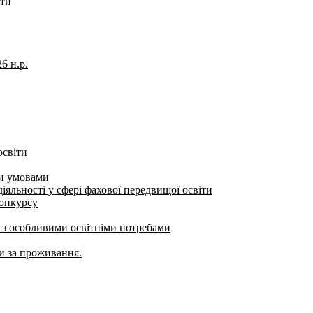
іти
6 н.р.
освіти
ми умовами
яльності у сфері фахової передвищої освіти
конкурсу
б з особливими освітніми потребами
ти за проживання.