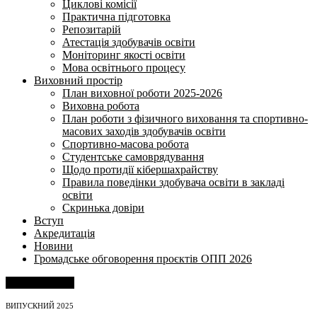
Циклові комісії
Практична підготовка
Репозитарій
Атестація здобувачів освіти
Моніторинг якості освіти
Мова освітнього процесу
Виховний простір
План виховної роботи 2025-2026
Виховна робота
План роботи з фізичного виховання та спортивно-
масових заходів здобувачів освіти
Спортивно-масова робота
Студентське самоврядування
Щодо протидії кібершахрайству
Правила поведінки здобувача освіти в закладі
освіти
Скринька довіри
Вступ
Акредитація
Новини
Громадське обговорення проєктів ОПП 2026
Напишіть нам
ВИПУСКНИЙ 2025