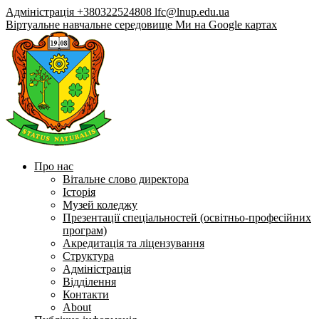
Адміністрація +380322524808
lfc@lnup.edu.ua
Віртуальне навчальне середовище
Ми на Google картах
Про нас
Вітальне слово директора
Історія
Музей коледжу
Презентації спеціальностей (освітньо-професійних
програм)
Акредитація та ліцензування
Структура
Адміністрація
Відділення
Контакти
About