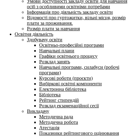
Умови доступності закладу освіти для навчання
осіб з особливими освітніми потребами
Інформація про діяльність закладу освіти
Відомості про гуртожитки, вільні місця, розмір
плати за проживання.
Розмір плати за навчання
Освітня діяльність
Здобувачу освіти
Освітньо-професійні програми
Навчальні плани
Графіки освітнього процесу
Розклад занять
Навчальні програми, силабуси (робочі
програми)
Курсові роботи (проєкти)
Вибіркові освітні компоненти
Електронна бібліотека
Бібліотека
Рейтинг стипендій
Розклад екзаменаційної сесії
Викладачу
Методична рада
Методична робота
Атестація
Показники рейтингового оцінювання