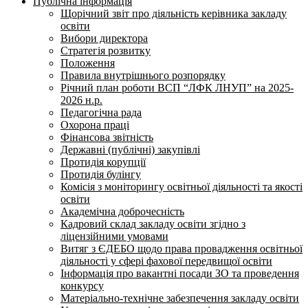
Публічна інформація
Щорічний звіт про діяльність керівника закладу
освіти
Вибори директора
Стратегія розвитку
Положення
Правила внутрішнього розпорядку
Річний план роботи ВСП “ЛФК ЛНУП” на 2025-
2026 н.р.
Педагогічна рада
Охорона праці
Фінансова звітність
Державні (публічні) закупівлі
Протидія корупції
Протидія булінгу
Комісія з моніторингу освітньої діяльності та якості
освіти
Академічна доброчесність
Кадровий склад закладу освіти згідно з
ліцензійними умовами
Витяг з ЄДЕБО щодо права провадження освітньої
діяльності у сфері фахової передвищої освіти
Інформація про вакантні посади ЗО та проведення
конкурсу
Матеріально-технічне забезпечення закладу освіти