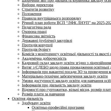
Щорічний звіт про діяльність керівника закладу осв
Вибори директора
Стратегія розвитку
Положення
Правила внутрішнього розпорядку
Річний план роботи ВСП “ЛФК ЛНУП” на 2025-202
Педагогічна рада
Охорона праці
Фінансова звітність
Державні (публічні) закупівлі
Протидія корупції
Протидія булінгу
Комісія з моніторингу освітньої діяльності та якості 
Академічна доброчесність
Кадровий склад закладу освіти згідно з ліцензійни
Витяг з ЄДЕБО щодо права провадження освітньої ді
Інформація про вакантні посади ЗО та проведення 
Матеріально-технічне забезпечення закладу освіти
Умови доступності закладу освіти для навчання осі
Інформація про діяльність закладу освіти
Відомості про гуртожитки, вільні місця, розмір пла
Розмір плати за навчання
Освітня діяльність
Здобувачу освіти
Освітньо-професійні програми