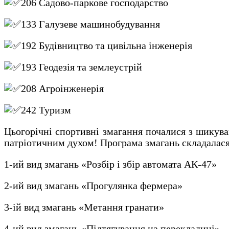
206 Садово-паркове господарство
133 Галузеве машинобудування
192 Будівництво та цивільна інженерія
193 Геодезія та землеустрій
208 Агроінженерія
242 Туризм
Цьогорічні спортивні змагання почалися з шикув
патріотичним духом! Програма змагань складалася 
1-ий вид змагань «Розбір і збір автомата АК-47»
2-ий вид змагань «Прогулянка фермера»
3-ій вид змагань «Метання гранати»
4-ий вид змагань «Підтягування на перекладині»