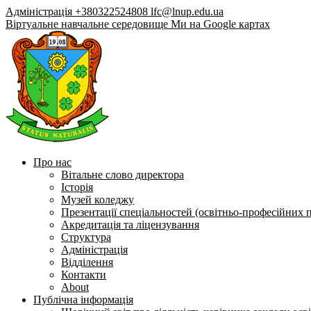
Адміністрація +380322524808
lfc@lnup.edu.ua
Віртуальне навчальне середовище
Ми на Google картах
Про нас
Вітальне слово директора
Історія
Музей коледжу
Презентації спеціальностей (освітньо-професійних 
Акредитація та ліцензування
Структура
Адміністрація
Відділення
Контакти
About
Публічна інформація