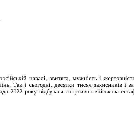
и
осійській навалі, звитяга, мужність і жертовніст
нь. Так і сьогодні, десятки тисяч захисників і з
а 2022 року відбулася спортивно-військова естаф