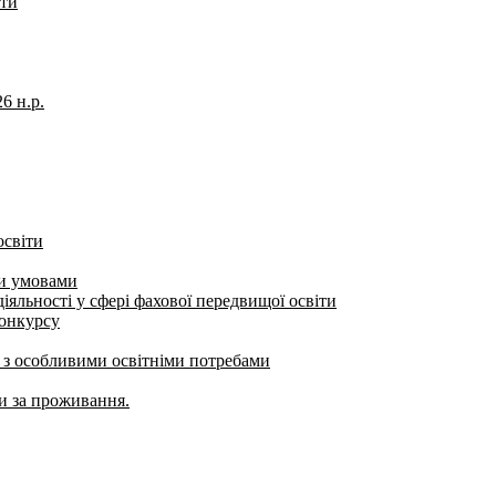
іти
6 н.р.
освіти
ми умовами
яльності у сфері фахової передвищої освіти
конкурсу
б з особливими освітніми потребами
ти за проживання.