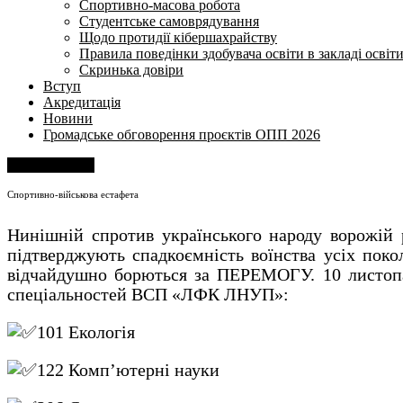
Спортивно-масова робота
Студентське самоврядування
Щодо протидії кібершахрайству
Правила поведінки здобувача освіти в закладі освіт
Скринька довіри
Вступ
Акредитація
Новини
Громадське обговорення проєктів ОПП 2026
Напишіть нам
Спортивно-військова естафета
Нинішній спротив українського народу ворожій р
підтверджують спадкоємність воїнства усіх поколі
відчайдушно борються за ПЕРЕМОГУ. 10 листопад
спеціальностей ВСП «ЛФК ЛНУП»:
101 Екологія
122 Комп’ютерні науки