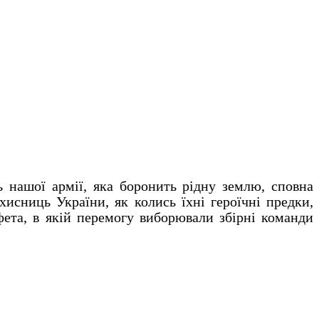
ь нашої армії, яка боронить рідну землю, сповна
ахисниць України, як колись їхні героїчні предки,
ета, в якій перемогу виборювали збірні команди