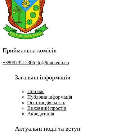
Приймальна комісія
+380973512306
lfc@lnup.edu.ua
Загальна інформація
Про нас
Публічна інформація
Освітня діяльнсть
Виховний простір
Акредитація
Актуальні події та вступ