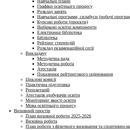
Навчальні плани
Графіки освітнього процесу
Розклад занять
Навчальні програми, силабуси (робочі програ
Курсові роботи (проєкти)
Вибіркові освітні компоненти
Електронна бібліотека
Бібліотека
Рейтинг стипендій
Розклад екзаменаційної сесії
Викладачу
Методична рада
Методична робота
Атестація
Показники рейтингового оцінювання
Циклові комісії
Практична підготовка
Репозитарій
Атестація здобувачів освіти
Моніторинг якості освіти
Мова освітнього процесу
Виховний простір
План виховної роботи 2025-2026
Виховна робота
План роботи з фізичного виховання та спортивно-ма