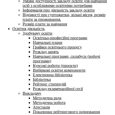
Умови доступності закладу освіти для навчання
осіб з особливими освітніми потребами
Інформація про діяльність закладу освіти
Відомості про гуртожитки, вільні місця, розмір
плати за проживання.
Розмір плати за навчання
Освітня діяльність
Здобувачу освіти
Освітньо-професійні програми
Навчальні плани
Графіки освітнього процесу
Розклад занять
Навчальні програми, силабуси (робочі
програми)
Курсові роботи (проєкти)
Вибіркові освітні компоненти
Електронна бібліотека
Бібліотека
Рейтинг стипендій
Розклад екзаменаційної сесії
Викладачу
Методична рада
Методична робота
Атестація
Показники рейтингового оцінювання