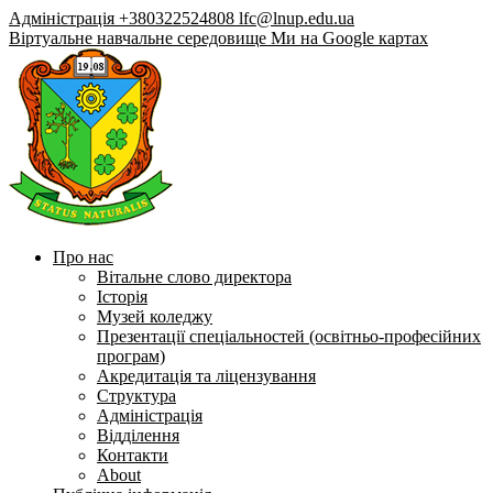
Адміністрація +380322524808
lfc@lnup.edu.ua
Віртуальне навчальне середовище
Ми на Google картах
Про нас
Вітальне слово директора
Історія
Музей коледжу
Презентації спеціальностей (освітньо-професійних
програм)
Акредитація та ліцензування
Структура
Адміністрація
Відділення
Контакти
About