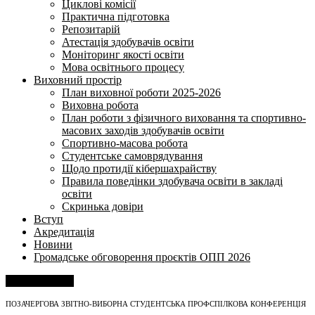
Циклові комісії
Практична підготовка
Репозитарій
Атестація здобувачів освіти
Моніторинг якості освіти
Мова освітнього процесу
Виховний простір
План виховної роботи 2025-2026
Виховна робота
План роботи з фізичного виховання та спортивно-
масових заходів здобувачів освіти
Спортивно-масова робота
Студентське самоврядування
Щодо протидії кібершахрайству
Правила поведінки здобувача освіти в закладі
освіти
Скринька довіри
Вступ
Акредитація
Новини
Громадське обговорення проєктів ОПП 2026
Напишіть нам
ПОЗАЧЕРГОВА ЗВІТНО-ВИБОРНА СТУДЕНТСЬКА ПРОФСПІЛКОВА КОНФЕРЕНЦІЯ