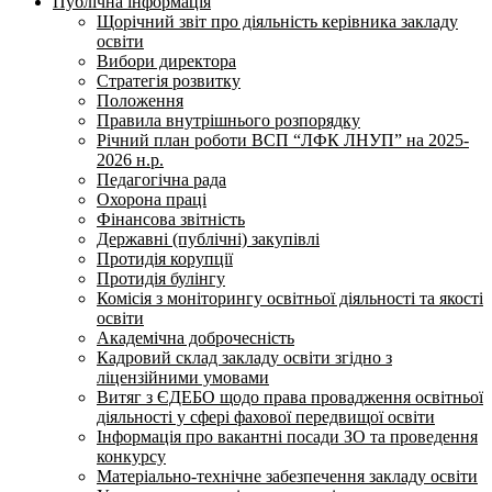
Публічна інформація
Щорічний звіт про діяльність керівника закладу
освіти
Вибори директора
Стратегія розвитку
Положення
Правила внутрішнього розпорядку
Річний план роботи ВСП “ЛФК ЛНУП” на 2025-
2026 н.р.
Педагогічна рада
Охорона праці
Фінансова звітність
Державні (публічні) закупівлі
Протидія корупції
Протидія булінгу
Комісія з моніторингу освітньої діяльності та якості
освіти
Академічна доброчесність
Кадровий склад закладу освіти згідно з
ліцензійними умовами
Витяг з ЄДЕБО щодо права провадження освітньої
діяльності у сфері фахової передвищої освіти
Інформація про вакантні посади ЗО та проведення
конкурсу
Матеріально-технічне забезпечення закладу освіти