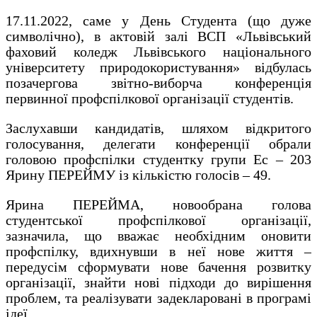
17.11.2022, саме у День Студента (що дуже
символічно), в актовій залі ВСП «Львівський
фаховий коледж Львівського національного
університету природокористування» відбулась
позачергова звітно-виборча конференція
первинної профспілкової організації студентів.
Заслухавши кандидатів, шляхом відкритого
голосування, делегати конференції обрали
головою профспілки студентку групи Ес – 203
Ярину ПЕРЕЙМУ із кількістю голосів – 49.
Ярина ПЕРЕЙМА, новообрана голова
студентської профспілкової організації,
зазначила, що вважає необхідним оновити
профспілку, вдихнувши в неї нове життя –
передусім сформувати нове бачення розвитку
організації, знайти нові підходи до вирішення
проблем, та реалізувати задекларовані в програмі
ідеї.