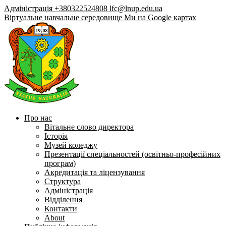
Адміністрація +380322524808
lfc@lnup.edu.ua
Віртуальне навчальне середовище
Ми на Google картах
Про нас
Вітальне слово директора
Історія
Музей коледжу
Презентації спеціальностей (освітньо-професійних
програм)
Акредитація та ліцензування
Структура
Адміністрація
Відділення
Контакти
About