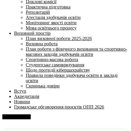
Циклові комісії
Практична підготовка
Репозитарій
Атестація здобувачів освіти
Моніторинг якості освіти
Мова освітнього процесу
Виховний простір
План виховної роботи 2025-2026
Виховна робота
План роботи з фізичного виховання та спортивно-
масових заходів здобувачів освіти
Спортивно-масова робота
Студентське самоврядування
Щодо протидії кібершахрайству
Правила поведінки здобувача освіти в закладі
освіти
Скринька довіри
Вступ
Акредитація
Новини
Громадське обговорення проєктів ОПП 2026
Напишіть нам