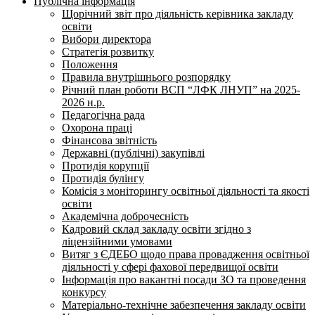
Публічна інформація
Щорічний звіт про діяльність керівника закладу
освіти
Вибори директора
Стратегія розвитку
Положення
Правила внутрішнього розпорядку
Річний план роботи ВСП “ЛФК ЛНУП” на 2025-
2026 н.р.
Педагогічна рада
Охорона праці
Фінансова звітність
Державні (публічні) закупівлі
Протидія корупції
Протидія булінгу
Комісія з моніторингу освітньої діяльності та якості
освіти
Академічна доброчесність
Кадровий склад закладу освіти згідно з
ліцензійними умовами
Витяг з ЄДЕБО щодо права провадження освітньої
діяльності у сфері фахової передвищої освіти
Інформація про вакантні посади ЗО та проведення
конкурсу
Матеріально-технічне забезпечення закладу освіти