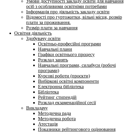
Умови доступності закладу освіти для навчання
осіб з особливими освітніми потребами
Інформація про діяльність закладу освіти
Відомості про гуртожитки, вільні місця, розмір
плати за проживання.
Розмір плати за навчання
Освітня діяльність
Здобувачу освіти
Освітньо-професійні програми
Навчальні плани
Графіки освітнього процесу
Розклад занять
Навчальні програми, силабуси (робочі
програми)
Курсові роботи (проєкти)
Вибіркові освітні компоненти
Електронна бібліотека
Бібліотека
Рейтинг стипендій
Розклад екзаменаційної сесії
Викладачу
Методична рада
Методична робота
Атестація
Показники рейтингового оцінювання