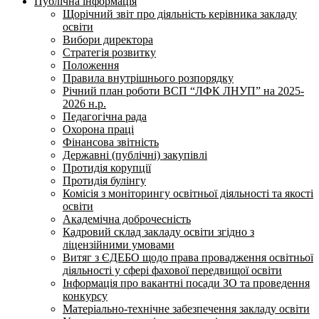
Публічна інформація
Щорічний звіт про діяльність керівника закладу
освіти
Вибори директора
Стратегія розвитку
Положення
Правила внутрішнього розпорядку
Річний план роботи ВСП “ЛФК ЛНУП” на 2025-
2026 н.р.
Педагогічна рада
Охорона праці
Фінансова звітність
Державні (публічні) закупівлі
Протидія корупції
Протидія булінгу
Комісія з моніторингу освітньої діяльності та якості
освіти
Академічна доброчесність
Кадровий склад закладу освіти згідно з
ліцензійними умовами
Витяг з ЄДЕБО щодо права провадження освітньої
діяльності у сфері фахової передвищої освіти
Інформація про вакантні посади ЗО та проведення
конкурсу
Матеріально-технічне забезпечення закладу освіти