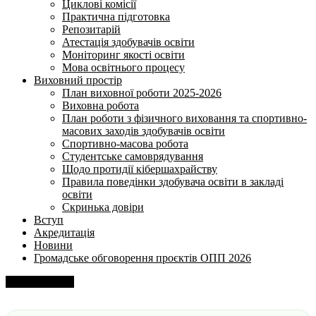
Циклові комісії
Практична підготовка
Репозитарій
Атестація здобувачів освіти
Моніторинг якості освіти
Мова освітнього процесу
Виховний простір
План виховної роботи 2025-2026
Виховна робота
План роботи з фізичного виховання та спортивно-
масових заходів здобувачів освіти
Спортивно-масова робота
Студентське самоврядування
Щодо протидії кібершахрайству
Правила поведінки здобувача освіти в закладі
освіти
Скринька довіри
Вступ
Акредитація
Новини
Громадське обговорення проєктів ОПП 2026
Напишіть нам