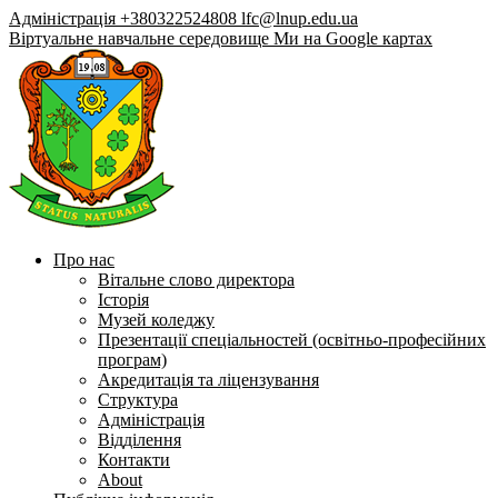
Адміністрація +380322524808
lfc@lnup.edu.ua
Віртуальне навчальне середовище
Ми на Google картах
Про нас
Вітальне слово директора
Історія
Музей коледжу
Презентації спеціальностей (освітньо-професійних
програм)
Акредитація та ліцензування
Структура
Адміністрація
Відділення
Контакти
About