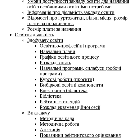
Умови доступності закладу освіти для навчання
осіб з особливими освітніми потребами
Інформація про діяльність закладу освіти
Відомості про гуртожитки, вільні місця, розмір
плати за проживання.
Розмір плати за навчання
Освітня діяльність
Здобувачу освіти
Освітньо-професійні програми
Навчальні плани
Графіки освітнього процесу
Розклад занять
Навчальні програми, силабуси (робочі
програми)
Курсові роботи (проєкти)
Вибіркові освітні компоненти
Електронна бібліотека
Бібліотека
Рейтинг стипендій
Розклад екзаменаційної сесії
Викладачу
Методична рада
Методична робота
Атестація
Показники рейтингового оцінювання