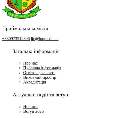
Приймальна комісія
+380973512306
lfc@lnup.edu.ua
Загальна інформація
Про нас
Публічна інформація
Освітня діяльнсть
Виховний простір
Акредитація
Актуальні події та вступ
Новини
Вступ 2026