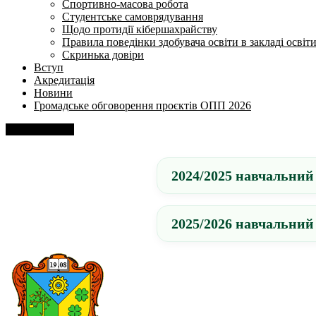
Спортивно-масова робота
Студентське самоврядування
Щодо протидії кібершахрайству
Правила поведінки здобувача освіти в закладі освіт
Скринька довіри
Вступ
Акредитація
Новини
Громадське обговорення проєктів ОПП 2026
Напишіть нам
2024/2025 навчальний
2025/2026 навчальний