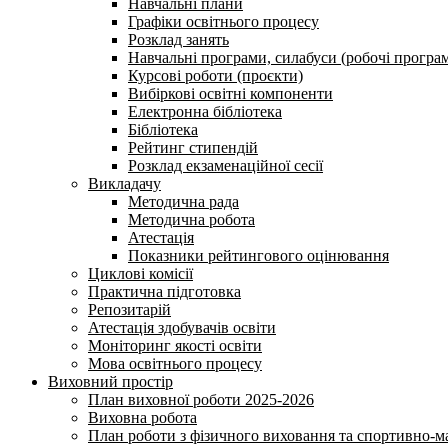
Навчальні плани
Графіки освітнього процесу
Розклад занять
Навчальні програми, силабуси (робочі програ
Курсові роботи (проєкти)
Вибіркові освітні компоненти
Електронна бібліотека
Бібліотека
Рейтинг стипендій
Розклад екзаменаційної сесії
Викладачу
Методична рада
Методична робота
Атестація
Показники рейтингового оцінювання
Циклові комісії
Практична підготовка
Репозитарій
Атестація здобувачів освіти
Моніторинг якості освіти
Мова освітнього процесу
Виховний простір
План виховної роботи 2025-2026
Виховна робота
План роботи з фізичного виховання та спортивно-ма