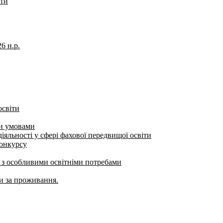
іти
6 н.р.
освіти
ми умовами
яльності у сфері фахової передвищої освіти
конкурсу
б з особливими освітніми потребами
ти за проживання.