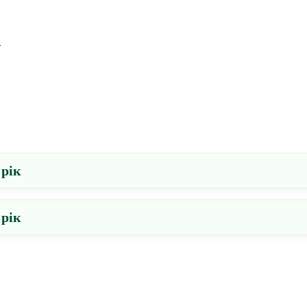
и
 рік
 рік