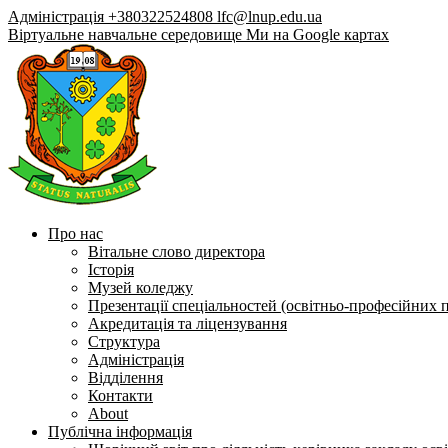
Адміністрація +380322524808
lfc@lnup.edu.ua
Віртуальне навчальне середовище
Ми на Google картах
Про нас
Вітальне слово директора
Історія
Музей коледжу
Презентації спеціальностей (освітньо-професійних 
Акредитація та ліцензування
Структура
Адміністрація
Відділення
Контакти
About
Публічна інформація