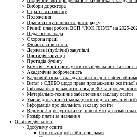
Щорічний звіт про діяльність керівника закладу осв
Вибори директора
Стратегія розвитку
Положення
Правила внутрішнього розпорядку
Річний план роботи ВСП “ЛФК ЛНУП” на 2025-202
Педагогічна рада
Охорона праці
Фінансова звітність
Державні (публічні) закупівлі
Протидія корупції
Протидія булінгу
Комісія з моніторингу освітньої діяльності та якості 
Академічна доброчесність
Кадровий склад закладу освіти згідно з ліцензійни
Витяг з ЄДЕБО щодо права провадження освітньої ді
Інформація про вакантні посади ЗО та проведення 
Матеріально-технічне забезпечення закладу освіти
Умови доступності закладу освіти для навчання осі
Інформація про діяльність закладу освіти
Відомості про гуртожитки, вільні місця, розмір пла
Розмір плати за навчання
Освітня діяльність
Здобувачу освіти
Освітньо-професійні програми