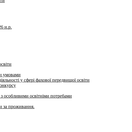
іти
6 н.р.
освіти
ми умовами
яльності у сфері фахової передвищої освіти
конкурсу
б з особливими освітніми потребами
ти за проживання.