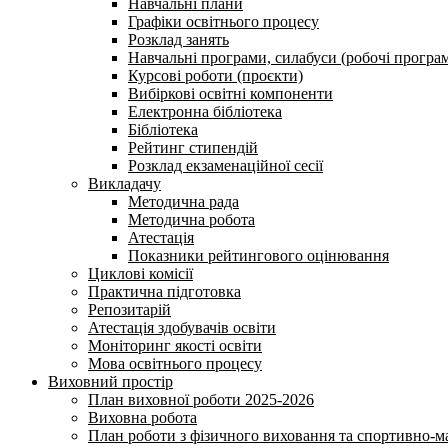
Навчальні плани
Графіки освітнього процесу
Розклад занять
Навчальні програми, силабуси (робочі програ
Курсові роботи (проєкти)
Вибіркові освітні компоненти
Електронна бібліотека
Бібліотека
Рейтинг стипендій
Розклад екзаменаційної сесії
Викладачу
Методична рада
Методична робота
Атестація
Показники рейтингового оцінювання
Циклові комісії
Практична підготовка
Репозитарій
Атестація здобувачів освіти
Моніторинг якості освіти
Мова освітнього процесу
Виховний простір
План виховної роботи 2025-2026
Виховна робота
План роботи з фізичного виховання та спортивно-ма