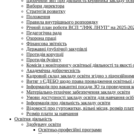
Щорічний звіт про діяльність керівника закладу осв
Вибори директора
Стратегія розвитку
Положення
Правила внутрішнього розпорядку
Річний план роботи ВСП “ЛФК ЛНУП” на 2025-202
Педагогічна рада
Охорона праці
Фінансова звітність
Державні (публічні) закупівлі
Протидія корупції
Протидія булінгу
Комісія з моніторингу освітньої діяльності та якості 
Академічна доброчесність
Кадровий склад закладу освіти згідно з ліцензійни
Витяг з ЄДЕБО щодо права провадження освітньої ді
Інформація про вакантні посади ЗО та проведення 
Матеріально-технічне забезпечення закладу освіти
Умови доступності закладу освіти для навчання осі
Інформація про діяльність закладу освіти
Відомості про гуртожитки, вільні місця, розмір пла
Розмір плати за навчання
Освітня діяльність
Здобувачу освіти
Освітньо-професійні програми