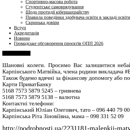
Спортивно-масова робота
Студентське самоврядування
Щодо протидії кібершахрайству
Правила поведінки здобувача освіти в закладі освіт
Скринька довіри
Вступ
Акредитація
Новини
Громадське обговорення проєктів ОПП 2026
Напишіть нам
Шановні колеги. Просимо Вас залишитися небай
Карпінського Матвійка, члена родини викладача #
Також будемо вдячні за фінансову допомогу або п
Карти ПриватБанку
5168 7573 5879 5245 – гривнева
5168 7573 5879 5138 – валютна
Контактні телефони:
Карпінський Юліан Олегович, тато – 096 440 79 00
Карпінська Ріта Зіновіївна, мама – 098 331 52 09
http://podrobnosti.ua/2231181-malenkij-mat