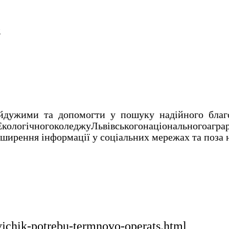
и
дужими та допомогти у пошуку надійного благо
ЕкологічногоколеджуЛьвівськогонаціональногоаграрн
оширення інформації у соціальних мережах та поза 
vjchik-potrebu-termnovo-operats.html