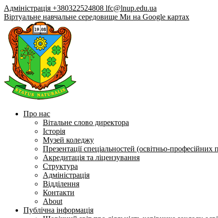
Адміністрація +380322524808
lfc@lnup.edu.ua
Віртуальне навчальне середовище
Ми на Google картах
Про нас
Вітальне слово директора
Історія
Музей коледжу
Презентації спеціальностей (освітньо-професійних 
Акредитація та ліцензування
Структура
Адміністрація
Відділення
Контакти
About
Публічна інформація